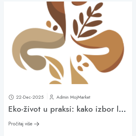
22-Dec-2025
Admin MojMarket
Eko-život u praksi: kako izbor lokalnih proizvoda smanjuje vaš ekološki otisak
Pročitaj više