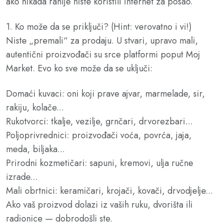
ako nikada ranije niste koristili internet za posao.
1. Ko može da se priključi? (Hint: verovatno i vi!)
Niste „premali“ za prodaju. U stvari, upravo mali,
autentični proizvođači su srce platformi poput Moj
Market. Evo ko sve može da se uključi:
Domaći kuvaci: oni koji prave ajvar, marmelade, sir,
rakiju, kolače...
Rukotvorci: tkalje, vezilje, grnčari, drvorezbari...
Poljoprivrednici: proizvođači voća, povrća, jaja,
meda, biljaka...
Prirodni kozmetičari: sapuni, kremovi, ulja ručne
izrade...
Mali obrtnici: keramičari, krojači, kovači, drvodjelje...
Ako vaš proizvod dolazi iz vaših ruku, dvorišta ili
radionice — dobrodošli ste.