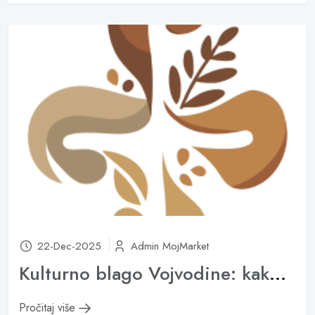
22-Dec-2025
Admin MojMarket
Kulturno blago Vojvodine: kako lokalni proizvodi pričaju istoriju regiona
Pročitaj više