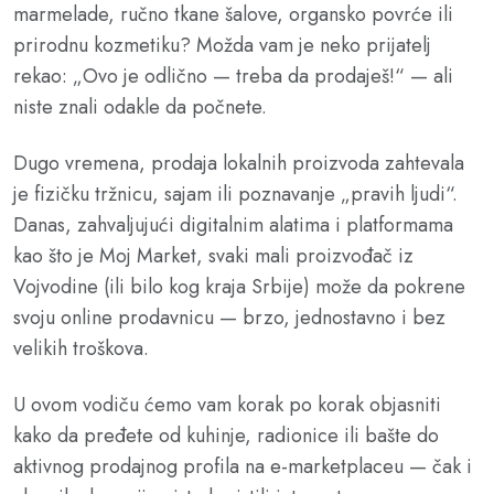
marmelade, ručno tkane šalove, organsko povrće ili
prirodnu kozmetiku? Možda vam je neko prijatelj
rekao: „Ovo je odlično — treba da prodaješ!“ — ali
niste znali odakle da počnete.
Dugo vremena, prodaja lokalnih proizvoda zahtevala
je fizičku tržnicu, sajam ili poznavanje „pravih ljudi“.
Danas, zahvaljujući digitalnim alatima i platformama
kao što je Moj Market, svaki mali proizvođač iz
Vojvodine (ili bilo kog kraja Srbije) može da pokrene
svoju online prodavnicu — brzo, jednostavno i bez
velikih troškova.
U ovom vodiču ćemo vam korak po korak objasniti
kako da pređete od kuhinje, radionice ili bašte do
aktivnog prodajnog profila na e-marketplaceu — čak i