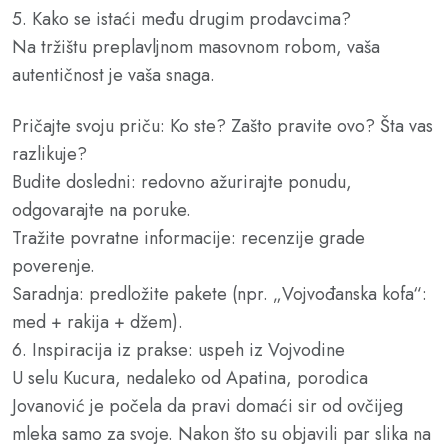
5. Kako se istaći među drugim prodavcima?
Na tržištu preplavljnom masovnom robom, vaša
autentičnost je vaša snaga.
Pričajte svoju priču: Ko ste? Zašto pravite ovo? Šta vas
razlikuje?
Budite dosledni: redovno ažurirajte ponudu,
odgovarajte na poruke.
Tražite povratne informacije: recenzije grade
poverenje.
Saradnja: predložite pakete (npr. „Vojvođanska kofa“:
med + rakija + džem).
6. Inspiracija iz prakse: uspeh iz Vojvodine
U selu Kucura, nedaleko od Apatina, porodica
Jovanović je počela da pravi domaći sir od ovčijeg
mleka samo za svoje. Nakon što su objavili par slika na