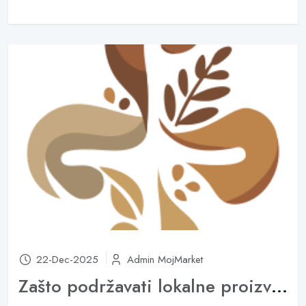
22-Dec-2025
Admin MojMarket
Zašto podržavati lokalne proizvođače? 7 razloga da kupujete iz svoje zajednice