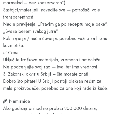
marmelad – bez konzervansa“).
Sastojci/materijali: navedite sve — potrošači vole
transparentnost.
Način pravljenja: „Pravim ga po receptu moje bake“,
„Sveže berem svakog jutra“.
Rok trajanja / način čuvanja: posebno važno za hranu i
kozmetiku.
✅ Cena
Uključite troškove materijala, vremena i ambalaže.
Ne podcenjujte svoj rad — kvalitet ima vrednost.
3. Zakonski okvir u Srbiji – šta morate znati
Dobro što pitate! U Srbiji postoji olakšan režim za
male proizvođače, posebno za one koji rade iz kuće.
🌾 Namirnice
Ako godišnji prihod ne prelazi 800.000 dinara,