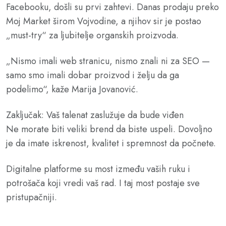
Facebooku, došli su prvi zahtevi. Danas prodaju preko
Moj Market širom Vojvodine, a njihov sir je postao
„must-try“ za ljubitelje organskih proizvoda.
„Nismo imali web stranicu, nismo znali ni za SEO —
samo smo imali dobar proizvod i želju da ga
podelimo“, kaže Marija Jovanović.
Zaključak: Vaš talenat zaslužuje da bude viđen
Ne morate biti veliki brend da biste uspeli. Dovoljno
je da imate iskrenost, kvalitet i spremnost da počnete.
Digitalne platforme su most između vaših ruku i
potrošača koji vredi vaš rad. I taj most postaje sve
pristupačniji.