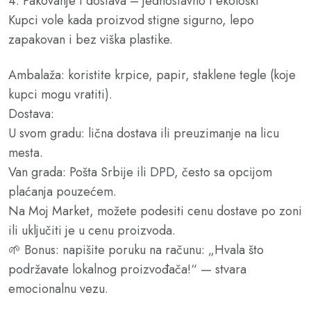
4. Pakovanje i dostava – jednostavno i ekološki
Kupci vole kada proizvod stigne sigurno, lepo
zapakovan i bez viška plastike.
Ambalaža: koristite krpice, papir, staklene tegle (koje
kupci mogu vratiti).
Dostava:
U svom gradu: lična dostava ili preuzimanje na licu
mesta.
Van grada: Pošta Srbije ili DPD, često sa opcijom
plaćanja pouzećem.
Na Moj Market, možete podesiti cenu dostave po zoni
ili uključiti je u cenu proizvoda.
🌱 Bonus: napišite poruku na računu: „Hvala što
podržavate lokalnog proizvođača!“ — stvara
emocionalnu vezu.