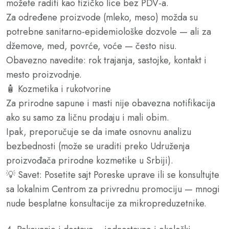
možete raditi kao fizičko lice bez PDV-a.
Za određene proizvode (mleko, meso) možda su
potrebne sanitarno-epidemiološke dozvole — ali za
džemove, med, povrće, voće — često nisu.
Obavezno navedite: rok trajanja, sastojke, kontakt i
mesto proizvodnje.
🧴 Kozmetika i rukotvorine
Za prirodne sapune i masti nije obavezna notifikacija
ako su samo za ličnu prodaju i mali obim.
Ipak, preporučuje se da imate osnovnu analizu
bezbednosti (može se uraditi preko Udruženja
proizvođača prirodne kozmetike u Srbiji).
💡 Savet: Posetite sajt Poreske uprave ili se konsultujte
sa lokalnim Centrom za privrednu promociju — mnogi
nude besplatne konsultacije za mikropreduzetnike.