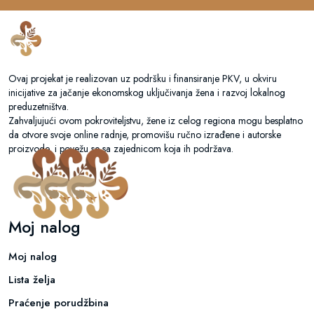
Ovaj projekat je realizovan uz podršku i finansiranje PKV, u okviru
inicijative za jačanje ekonomskog uključivanja žena i razvoj lokalnog
preduzetništva.
Zahvaljujući ovom pokroviteljstvu, žene iz celog regiona mogu besplatno
da otvore svoje online radnje, promovišu ručno izrađene i autorske
proizvode, i povežu se sa zajednicom koja ih podržava.
Moj nalog
Moj nalog
Lista želja
Praćenje porudžbina