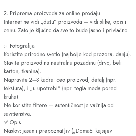
2. Priprema proizvoda za online prodaju
Internet ne vidi „dušu“ proizvoda — vidi slike, opis i
cenu. Zato je ključno da sve to bude jasno i privlačno.
✅ Fotografija
Koristite prirodno svetlo (najbolje kod prozora, danju).
Stavite proizvod na neutralnu pozadinu (drvo, beli
karton, tkanina).
Napravite 2–3 kadra: ceo proizvod, detalj (npr.
tekstura), i „u upotrebi“ (npr. tegla meda pored
kruha).
Ne koristite filtere — autentičnost je važnija od
savršenstva.
✅ Opis
Naslov: jasan i prepoznatljiv („Domaći kajsijev