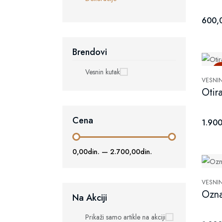
600,0
Brendovi
H
Vesnin kutak
VESNI
Otir
Cena
1.900
0,00din.
—
2.700,00din.
VESNI
Ozna
Na Akciji
Prikaži samo artikle na akciji