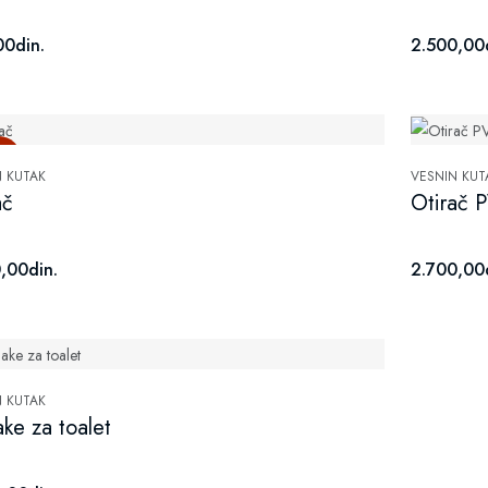
0din.
2.500,00d
ot
N KUTAK
VESNIN KUT
ač
Otirač 
,00din.
2.700,00d
N KUTAK
ke za toalet