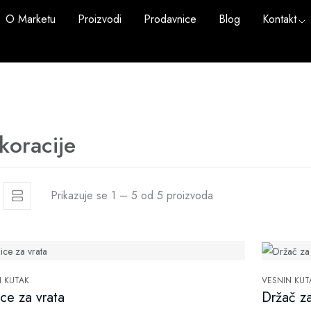
O Marketu
Proizvodi
Prodavnice
Blog
Kontakt
koracije
Prikazuje se 1 – 5 od 5 proizvoda
N KUTAK
VESNIN KUT
ice za vrata
Držač za