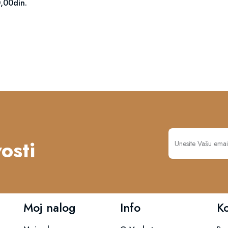
,00din.
osti
Moj nalog
Info
K