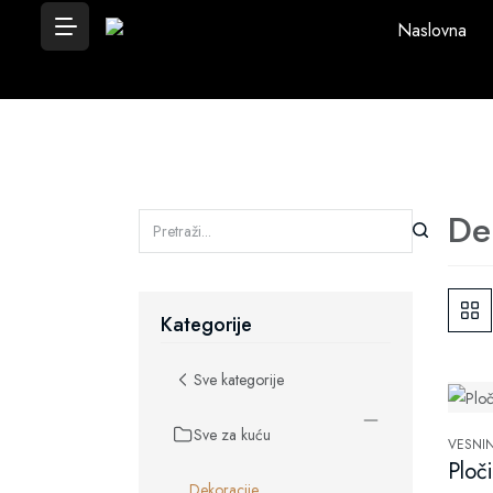
Naslovna
De
Kategorije
Sve kategorije
Sve za kuću
VESNI
Ploč
Dekoracije