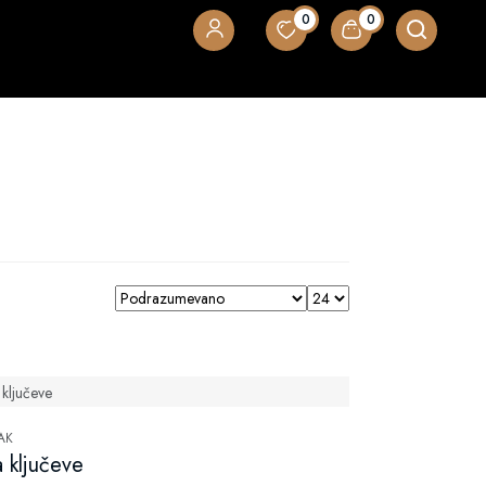
0
0
AK
 ključeve