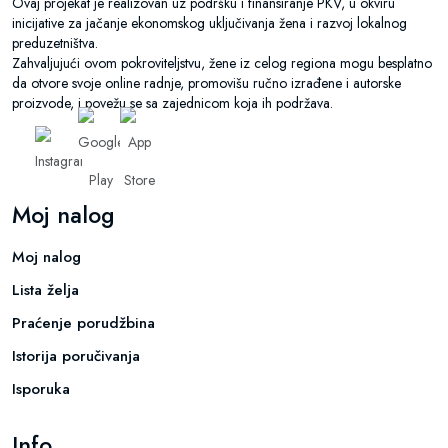
Ovaj projekat je realizovan uz podršku i finansiranje PKV, u okviru
inicijative za jačanje ekonomskog uključivanja žena i razvoj lokalnog
preduzetništva.
Zahvaljujući ovom pokroviteljstvu, žene iz celog regiona mogu besplatno
da otvore svoje online radnje, promovišu ručno izrađene i autorske
proizvode, i povežu se sa zajednicom koja ih podržava.
Moj nalog
Moj nalog
Lista želja
Praćenje porudžbina
Istorija poručivanja
Isporuka
Info