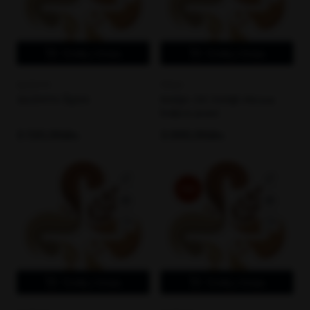
Dodaj u korpu
Dodaj u korpu
QUZMYN
PERLA
QUZMYN ŠLJIVA
RAKIJA OD DUNJE-Mirisna
kraljica jeseni
3.120,00din.
3.000,00din.
Hot
Dodaj u korpu
Dodaj u korpu