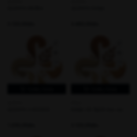
QUZMYN
QUZMYN
QUZMYN KRUŠKA
QUZMYN DUNJA
3.120,00din.
3.480,00din.
Dodaj u korpu
Dodaj u korpu
QUZMYN
PERLA
QUZMYN 4 KOCKICE
RAKIJA OD ŠLJIVE-Deo nas
1.200,00din.
3.120,00din.