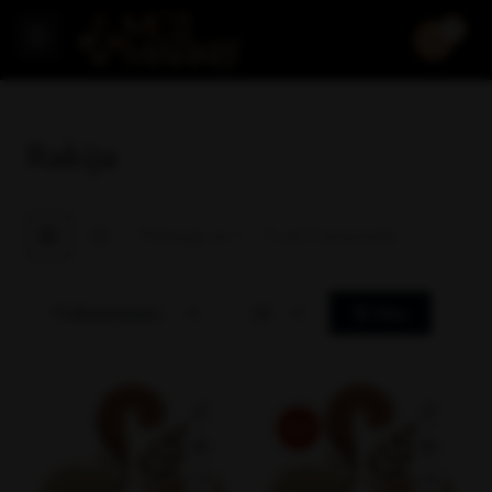
0
Rakija
Prikazuje se 1 – 9 od 9 proizvoda
Podrazumevano
24
Filter
Hot