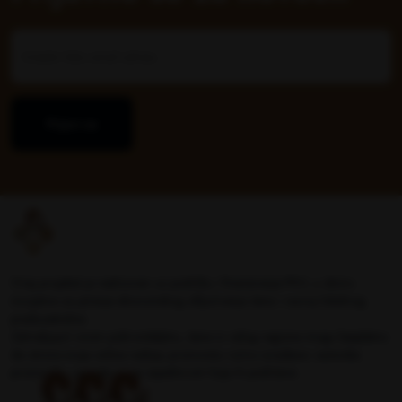
Prijavi se
Ovaj projekat je realizovan uz podršku i finansiranje PKV, u okviru
inicijative za jačanje ekonomskog uključivanja žena i razvoj lokalnog
preduzetništva.
Zahvaljujući ovom pokroviteljstvu, žene iz celog regiona mogu besplatno
da otvore svoje online radnje, promovišu ručno izrađene i autorske
proizvode, i povežu se sa zajednicom koja ih podržava.