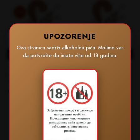
Hot
UPOZORENJE
Ova stranica sadrži alkoholna pića. Molimo vas
Dodaj u korpu
Dodaj u korpu
da potvrdite da imate više od 18 godina.
PERLA
PERLA
RAKIJA OD KAJSIJE-Sunce
VILJAMOVKA-posebna priča
zatvoreno u boci
2.880,00din.
2.880,00din.