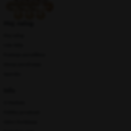
Moj nalog
Moj nalog
Lista želja
Praćenje porudžbina
Istorija poručivanja
Isporuka
Info
O Marketu
Politika privatnosti
Uslovi Korišćenja