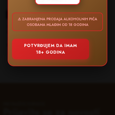
Dodaj u korpu
⚠️ ZABRANJENA PRODAJA ALKOHOLNIH PIĆA
OSOBAMA MLAĐIM OD 18 GODINA
QUZMYN
QUZMYN BRESKVA
3.120,00din.
POTVRĐUJEM DA IMAM
18+ GODINA
PRETRAŽITE POPUSTE
Prijavite se za novosti